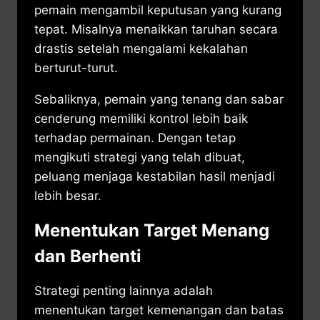
pemain mengambil keputusan yang kurang
tepat. Misalnya menaikkan taruhan secara
drastis setelah mengalami kekalahan
berturut-turut.
Sebaliknya, pemain yang tenang dan sabar
cenderung memiliki kontrol lebih baik
terhadap permainan. Dengan tetap
mengikuti strategi yang telah dibuat,
peluang menjaga kestabilan hasil menjadi
lebih besar.
Menentukan Target Menang
dan Berhenti
Strategi penting lainnya adalah
menentukan target kemenangan dan batas