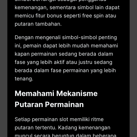
kemenangan, sementara simbol lain dapat
memicu fitur bonus seperti free spin atau
putaran tambahan.
Dengan mengenali simbol-simbol penting
ini, pemain dapat lebih mudah memahami
kapan permainan sedang berada dalam
fase yang lebih aktif atau justru sedang
berada dalam fase permainan yang lebih
tenang.
Memahami Mekanisme
Putaran Permainan
Setiap permainan slot memiliki ritme
putaran tertentu. Kadang kemenangan
muncul secara beruntun dalam beberapa