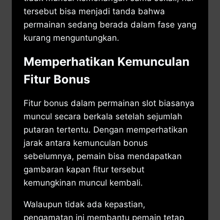
tersebut bisa menjadi tanda bahwa
permainan sedang berada dalam fase yang
kurang menguntungkan.
Memperhatikan Kemunculan
Fitur Bonus
Fitur bonus dalam permainan slot biasanya
muncul secara berkala setelah sejumlah
putaran tertentu. Dengan memperhatikan
jarak antara kemunculan bonus
sebelumnya, pemain bisa mendapatkan
gambaran kapan fitur tersebut
kemungkinan muncul kembali.
Walaupun tidak ada kepastian,
pengamatan ini membantu pemain tetap