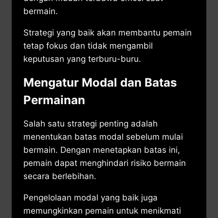
bermain.
Strategi yang baik akan membantu pemain
tetap fokus dan tidak mengambil
keputusan yang terburu-buru.
Mengatur Modal dan Batas
Permainan
Salah satu strategi penting adalah
menentukan batas modal sebelum mulai
bermain. Dengan menetapkan batas ini,
pemain dapat menghindari risiko bermain
secara berlebihan.
Pengelolaan modal yang baik juga
memungkinkan pemain untuk menikmati