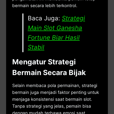
bermain secara lebih terkontrol.
Baca Juga:
Strategi
Main Slot Ganesha
Fortune Biar Hasil
Stabil
Mengatur Strategi
Bermain Secara Bijak
Selain membaca pola permainan, strategi
bermain juga menjadi faktor penting untuk
menjaga konsistensi saat bermain slot.
Tanpa strategi yang jelas, pemain bisa
dengan mudah terbawa emosi saat