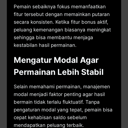
Pemain sebaiknya fokus memanfaatkan
fitur tersebut dengan memainkan putaran
secara konsisten. Ketika fitur bonus aktif,
peluang kemenangan biasanya meningkat
sehingga bisa membantu menjaga
kestabilan hasil permainan.
Mengatur Modal Agar
Permainan Lebih Stabil
Selain memahami permainan, manajemen
modal menjadi faktor penting agar hasil
bermain tidak terlalu fluktuatif. Tanpa
pengaturan modal yang tepat, pemain bisa
cepat kehabisan saldo sebelum
mendapatkan peluang terbaik.