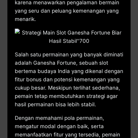
karena menawarkan pengalaman bermain
yang seru dan peluang kemenangan yang
menarik.
Salah satu permainan yang banyak diminati
adalah Ganesha Fortune, sebuah slot
bertema budaya India yang dikenal dengan
fitur bonus dan potensi kemenangan yang
cukup besar. Meskipun terlihat sederhana,
pemain tetap membutuhkan strategi agar
hasil permainan bisa lebih stabil.
Dengan memahami pola permainan,
mengatur modal dengan baik, serta
memanfaatkan fitur yang tersedia, pemain