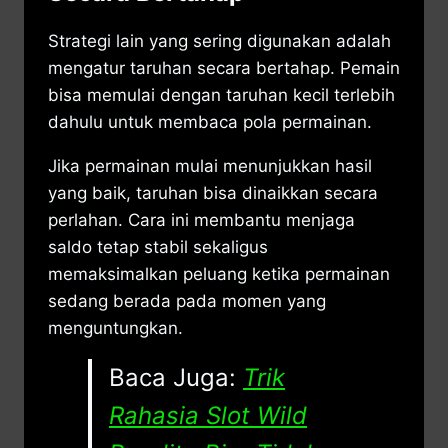
Strategi lain yang sering digunakan adalah
mengatur taruhan secara bertahap. Pemain
bisa memulai dengan taruhan kecil terlebih
dahulu untuk membaca pola permainan.
Jika permainan mulai menunjukkan hasil
yang baik, taruhan bisa dinaikkan secara
perlahan. Cara ini membantu menjaga
saldo tetap stabil sekaligus
memaksimalkan peluang ketika permainan
sedang berada pada momen yang
menguntungkan.
Baca Juga:
Trik
Rahasia Slot Wild