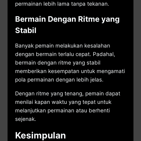
permainan lebih lama tanpa tekanan.
Bermain Dengan Ritme yang
Stabil
Banyak pemain melakukan kesalahan
dengan bermain terlalu cepat. Padahal,
bermain dengan ritme yang stabil
memberikan kesempatan untuk mengamati
pola permainan dengan lebih jelas.
Dengan ritme yang tenang, pemain dapat
menilai kapan waktu yang tepat untuk
melanjutkan permainan atau berhenti
sejenak.
Kesimpulan