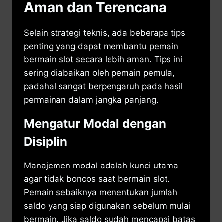
Aman dan Terencana
Selain strategi teknis, ada beberapa tips
penting yang dapat membantu pemain
bermain slot secara lebih aman. Tips ini
sering diabaikan oleh pemain pemula,
padahal sangat berpengaruh pada hasil
permainan dalam jangka panjang.
Mengatur Modal dengan
Disiplin
Manajemen modal adalah kunci utama
agar tidak boncos saat bermain slot.
Pemain sebaiknya menentukan jumlah
saldo yang siap digunakan sebelum mulai
bermain. Jika saldo sudah mencapai batas