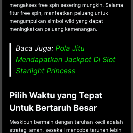
mengakses free spin sesering mungkin. Selama
fitur free spin, manfaatkan peluang untuk
mengumpulkan simbol wild yang dapat
meningkatkan peluang kemenangan.
Baca Juga:
Pola Jitu
Mendapatkan Jackpot Di Slot
Starlight Princess
Pilih Waktu yang Tepat
Untuk Bertaruh Besar
Meskipun bermain dengan taruhan kecil adalah
strategi aman, sesekali mencoba taruhan lebih