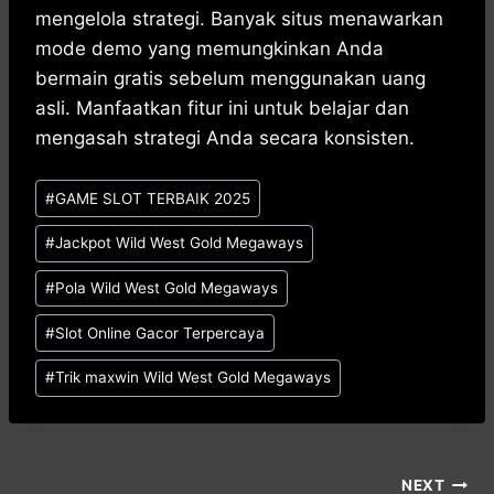
mengelola strategi. Banyak situs menawarkan
mode demo yang memungkinkan Anda
bermain gratis sebelum menggunakan uang
asli. Manfaatkan fitur ini untuk belajar dan
mengasah strategi Anda secara konsisten.
Post
#
GAME SLOT TERBAIK 2025
Tags:
#
Jackpot Wild West Gold Megaways
#
Pola Wild West Gold Megaways
#
Slot Online Gacor Terpercaya
#
Trik maxwin Wild West Gold Megaways
Post
NEXT