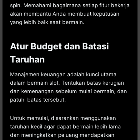
spin. Memahami bagaimana setiap fitur bekerja
akan membantu Anda membuat keputusan
yang lebih baik saat bermain.
Atur Budget dan Batasi
Taruhan
Manajemen keuangan adalah kunci utama
dalam bermain slot. Tentukan batas kerugian
dan kemenangan sebelum mulai bermain, dan
patuhi batas tersebut.
Untuk memulai, disarankan menggunakan
taruhan kecil agar dapat bermain lebih lama
dan meningkatkan peluang mendapatkan