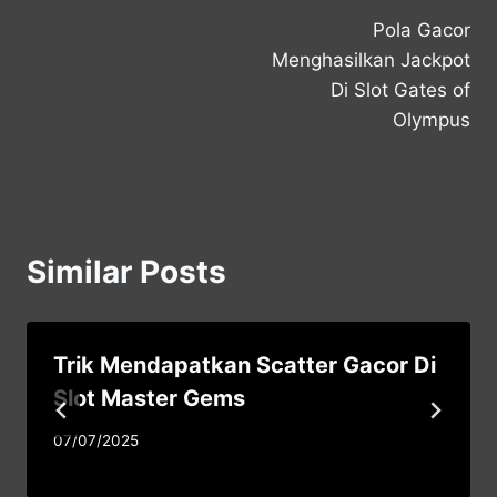
Pola Gacor
navigation
Menghasilkan Jackpot
Di Slot Gates of
Olympus
Similar Posts
Trik Mendapatkan Scatter Gacor Di
Slot Master Gems
07/07/2025