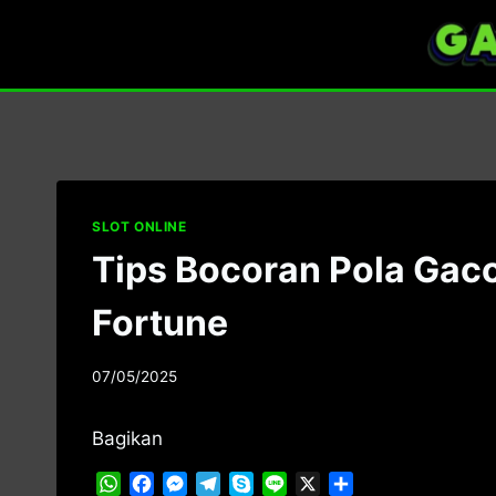
Skip
to
content
SLOT ONLINE
Tips Bocoran Pola Gaco
Fortune
07/05/2025
Bagikan
W
F
M
T
S
L
X
S