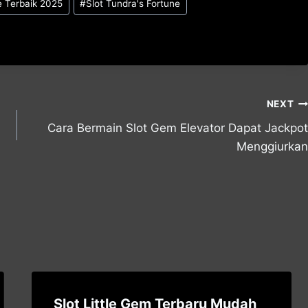
e Terbaik 2025
#
Slot Tundra's Fortune
NEXT
Cara Bermain Slot Gem Elevator Dapat Jackpot
Menggiurkan
Slot Little Gem Terbaru Mudah