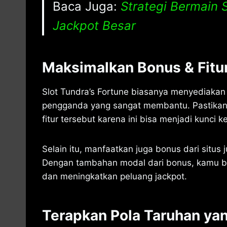
Baca Juga:
Strategi Bermain 
Jackpot Besar
Maksimalkan Bonus & Fit
Slot Tundra’s Fortune biasanya menyediakan f
pengganda yang sangat membantu. Pastikan
fitur tersebut karena ini bisa menjadi kunci
Selain itu, manfaatkan juga bonus dari situs 
Dengan tambahan modal dari bonus, kamu bi
dan meningkatkan peluang jackpot.
Terapkan Pola Taruhan ya