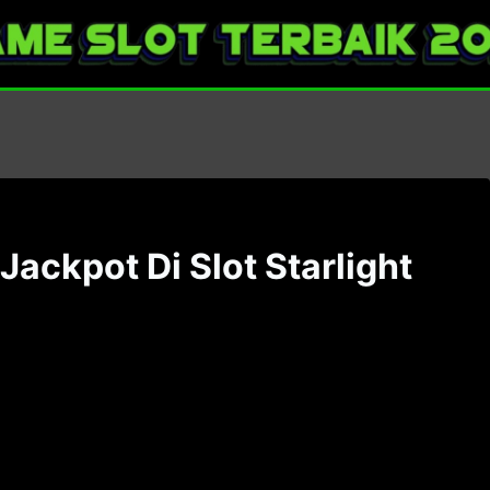
ackpot Di Slot Starlight