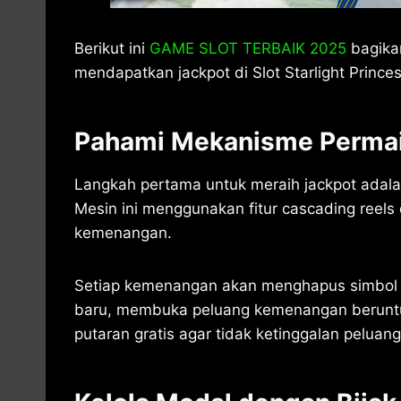
Berikut ini
GAME SLOT TERBAIK 2025
bagikan
mendapatkan jackpot di Slot Starlight Princes
Pahami Mekanisme Perma
Langkah pertama untuk meraih jackpot adalah
Mesin ini menggunakan fitur cascading reels
kemenangan.
Setiap kemenangan akan menghapus simbol
baru, membuka peluang kemenangan beruntun
putaran gratis agar tidak ketinggalan peluang