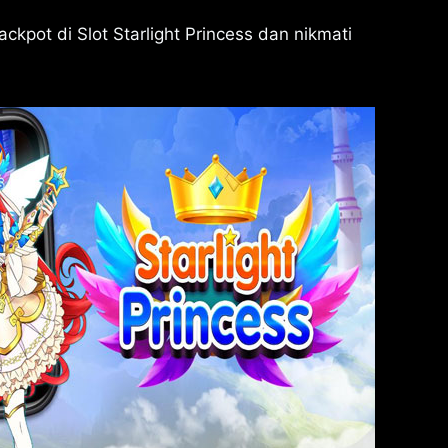
ckpot di Slot Starlight Princess dan nikmati