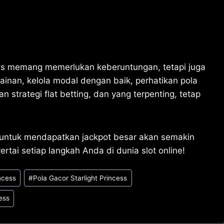
cess memang memerlukan keberuntungan, tetapi juga
inan, kelola modal dengan baik, perhatikan pola
 strategi flat betting, dan yang terpenting, tetap
a untuk mendapatkan jackpot besar akan semakin
tai setiap langkah Anda di dunia slot online!
ncess
#
Pola Gacor Starlight Princess
cess