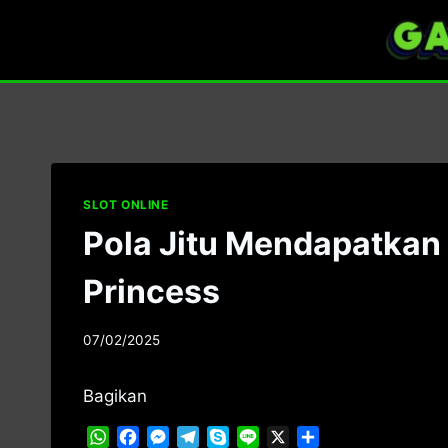
Skip
to
content
SLOT ONLINE
Pola Jitu Mendapatkan J
Princess
07/02/2025
Bagikan
W
F
M
T
S
L
X
S