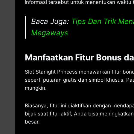
informasi tersebut untuk menentukan waktu 
Baca Juga:
Tips Dan Trik Mena
Megaways
Manfaatkan Fitur Bonus da
Slot Starlight Princess menawarkan fitur bo
seperti putaran gratis dan simbol khusus. Pa
mungkin.
Biasanya, fitur ini diaktifkan dengan menda
bijak saat fitur aktif, Anda bisa meningka
besar.