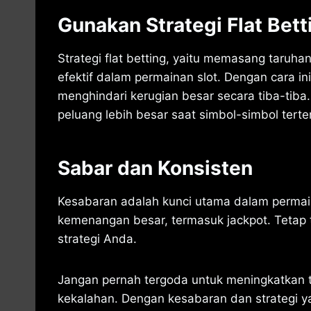
Gunakan Strategi Flat Bett
Strategi flat betting, yaitu memasang taruha
efektif dalam permainan slot. Dengan cara i
menghindari kerugian besar secara tiba-tiba.
peluang lebih besar saat simbol-simbol tert
Sabar dan Konsisten
Kesabaran adalah kunci utama dalam permai
kemenangan besar, termasuk jackpot. Tetap 
strategi Anda.
Jangan pernah tergoda untuk meningkatkan 
kekalahan. Dengan kesabaran dan strategi y