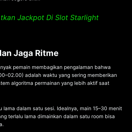
kan Jackpot Di Slot Starlight
dan Jaga Ritme
, banyak pemain membagikan pengalaman bahwa
22.00–02.00) adalah waktu yang sering memberikan
stem algoritma permainan yang lebih aktif saat
alu lama dalam satu sesi. Idealnya, main 15–30 menit
t yang terlalu lama dimainkan dalam satu room bisa
a.