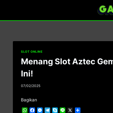
Skip
to
content
SLOT ONLINE
Menang Slot Aztec Gem
Ini!
07/02/2025
Bagikan
W
F
M
T
S
L
X
S