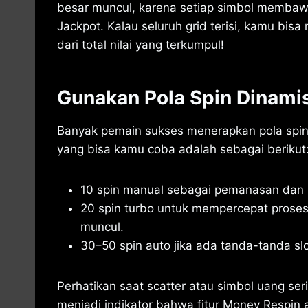
besar muncul, karena setiap simbol membawa 
Jackpot. Kalau seluruh grid terisi, kamu bi
dari total nilai yang terkumpul!
Gunakan Pola Spin Dinamis
Banyak pemain sukses menerapkan pola spin 
yang bisa kamu coba adalah sebagai berikut
10 spin manual sebagai pemanasan dan 
20 spin turbo untuk mempercepat proses
muncul.
30–50 spin auto jika ada tanda-tanda slo
Perhatikan saat scatter atau simbol uang se
menjadi indikator bahwa fitur Money Respin a