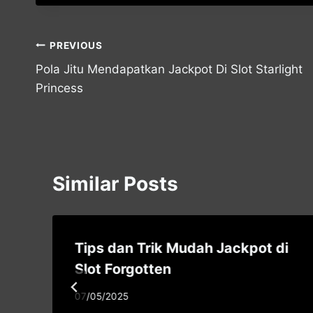
Post
PREVIOUS
Pola Jitu Mendapatkan Jackpot Di Slot Starlight
navigation
Princess
Similar Posts
Tips dan Trik Mudah Jackpot di
Slot Forgotten
07/05/2025