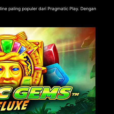
ine paling populer dari Pragmatic Play. Dengan