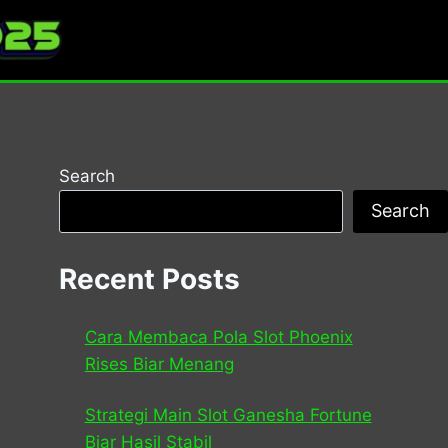
Search
Search
Recent Posts
Cara Membaca Pola Slot Phoenix
Rises Biar Menang
Strategi Main Slot Ganesha Fortune
Biar Hasil Stabil