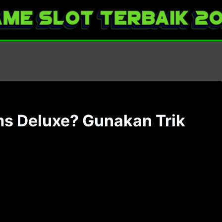
s Deluxe? Gunakan Trik