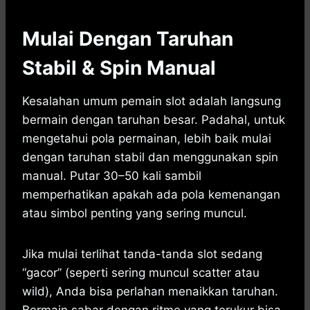
Mulai Dengan Taruhan
Stabil & Spin Manual
Kesalahan umum pemain slot adalah langsung
bermain dengan taruhan besar. Padahal, untuk
mengetahui pola permainan, lebih baik mulai
dengan taruhan stabil dan menggunakan spin
manual. Putar 30–50 kali sambil
memperhatikan apakah ada pola kemenangan
atau simbol penting yang sering muncul.
Jika mulai terlihat tanda-tanda slot sedang
“gacor” (seperti sering muncul scatter atau
wild), Anda bisa perlahan menaikkan taruhan.