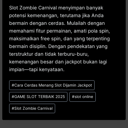
Slot Zombie Carnival menyimpan banyak
potensi kemenangan, terutama jika Anda
bermain dengan cerdas. Mulailah dengan
memahami fitur permainan, amati pola spin,
maksimalkan free spin, dan yang terpenting
bermain disiplin. Dengan pendekatan yang
terstruktur dan tidak terburu-buru,
kemenangan besar dan jackpot bukan lagi
impian—tapi kenyataan.
Post
#
Cara Cerdas Menang Slot Dijamin Jackpot
Tags:
#
GAME SLOT TERBAIK 2025
#
slot online
#
Slot Zombie Carnival