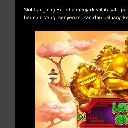
h
a
e
e
k
i
h
a
c
s
l
y
n
a
Slot Laughing Buddha menjadi salah satu p
t
e
s
e
p
e
r
bermain yang menyenangkan dan peluang k
s
b
e
g
e
e
A
o
n
r
p
o
g
a
p
k
e
m
r