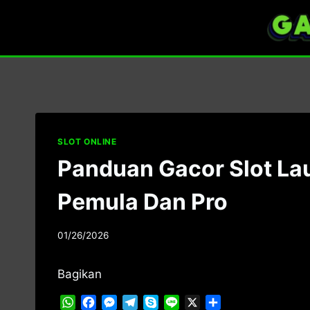
Skip
to
content
SLOT ONLINE
Panduan Gacor Slot La
Pemula Dan Pro
01/26/2026
Bagikan
W
F
M
T
S
L
X
S