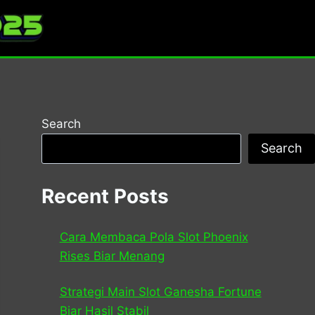
Search
Search
Recent Posts
Cara Membaca Pola Slot Phoenix
Rises Biar Menang
Strategi Main Slot Ganesha Fortune
Biar Hasil Stabil