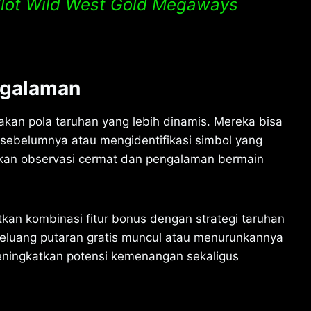
lot Wild West Gold Megaways
ngalaman
n pola taruhan yang lebih dinamis. Mereka bisa
 sebelumnya atau mengidentifikasi simbol yang
ukan observasi cermat dan pengalaman bermain
kan kombinasi fitur bonus dengan strategi taruhan
 peluang putaran gratis muncul atau menurunkannya
 meningkatkan potensi kemenangan sekaligus