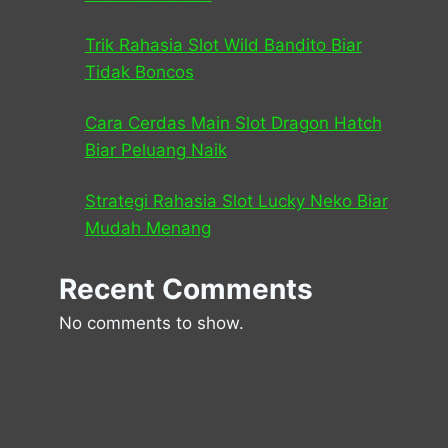
Trik Rahasia Slot Wild Bandito Biar
Tidak Boncos
Cara Cerdas Main Slot Dragon Hatch
Biar Peluang Naik
Strategi Rahasia Slot Lucky Neko Biar
Mudah Menang
Recent Comments
No comments to show.