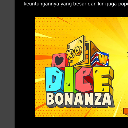
t
e
s
e
p
e
r
keuntungannya yang besar dan kini juga popu
s
b
e
g
e
e
A
o
n
r
p
o
g
a
p
k
e
m
r