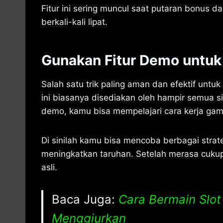
Fitur ini sering muncul saat putaran bonus
berkali-kali lipat.
Gunakan Fitur Demo untuk
Salah satu trik paling aman dan efektif untu
ini biasanya disediakan oleh hampir semua s
demo, kamu bisa mempelajari cara kerja gam
Di sinilah kamu bisa mencoba berbagai strat
meningkatkan taruhan. Setelah merasa cukup
asli.
Baca Juga:
Cara Bermain Slot
Menggiurkan