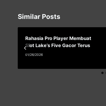
Similar Posts
Rahasia Pro Player Membuat
Slot Lake’s Five Gacor Terus
01/26/2026