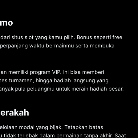
omo
i situs slot yang kamu pilih. Bonus seperti free
emperpanjang waktu bermainmu serta membuka
dan memiliki program VIP. Ini bisa memberi
ses turnamen, hingga hadiah langsung yang
anyak pula peluangmu untuk meraih hadiah besar.
Serakah
elolaan modal yang bijak. Tetapkan batas
tidak terjebak dalam permainan tanpa akhir. Saat