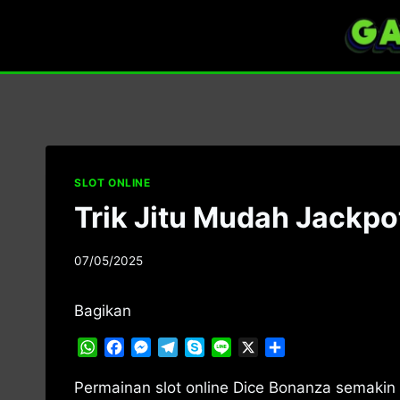
Skip
to
content
SLOT ONLINE
Trik Jitu Mudah Jackpo
07/05/2025
Bagikan
W
F
M
T
S
L
X
S
h
a
e
e
k
i
h
a
c
s
l
y
n
a
Permainan slot online Dice Bonanza semakin