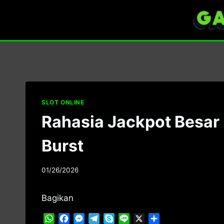
Skip
to
content
SLOT ONLINE
Rahasia Jackpot Besar 
Burst
01/26/2026
Bagikan
W
F
M
T
S
L
X
S