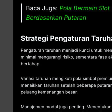
Baca Juga:
Pola Bermain Slo
Berdasarkan Putaran
Strategi Pengaturan Taruh
Pengaturan taruhan menjadi kunci untuk mem
minimal mengurangi risiko, sementara fase 
bertahap.
Variasi taruhan mengikuti pola simbol premi
menaikkan taruhan setelah beberapa putara
peluang kemenangan besar.
Manajemen modal juga penting. Menentukan