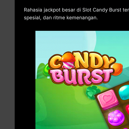
h
a
e
e
k
i
h
a
c
s
l
y
n
a
Rahasia jackpot besar di Slot Candy Burst te
t
e
s
e
p
e
r
spesial, dan ritme kemenangan.
s
b
e
g
e
e
A
o
n
r
p
o
g
a
p
k
e
m
r