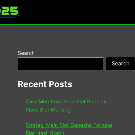
Search
Search
Recent Posts
Cara Membaca Pola Slot Phoenix
Rises Biar Menang
Strategi Main Slot Ganesha Fortune
Biar Hasil Stabil