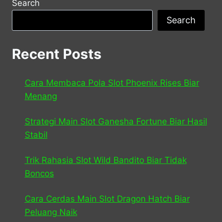
Search
Search
Recent Posts
Cara Membaca Pola Slot Phoenix Rises Biar
Menang
Strategi Main Slot Ganesha Fortune Biar Hasil
Stabil
Trik Rahasia Slot Wild Bandito Biar Tidak
Boncos
Cara Cerdas Main Slot Dragon Hatch Biar
Peluang Naik