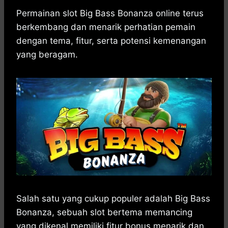
h
a
e
e
k
i
h
a
c
s
l
y
n
a
Permainan slot Big Bass Bonanza online terus
t
e
s
e
p
e
r
berkembang dan menarik perhatian pemain
s
b
e
g
e
e
dengan tema, fitur, serta potensi kemenangan
A
o
n
r
yang beragam.
p
o
g
a
p
k
e
m
r
Salah satu yang cukup populer adalah Big Bass
Bonanza, sebuah slot bertema memancing
yang dikenal memiliki fitur bonus menarik dan