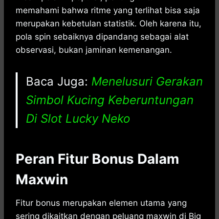
memahami bahwa ritme yang terlihat bisa saja
merupakan kebetulan statistik. Oleh karena itu,
pola spin sebaiknya dipandang sebagai alat
observasi, bukan jaminan kemenangan.
Baca Juga:
Menelusuri Gerakan
Simbol Kucing Keberuntungan
Di Slot Lucky Neko
Peran Fitur Bonus Dalam
Maxwin
Fitur bonus merupakan elemen utama yang
sering dikaitkan dengan peluang maxwin di Big