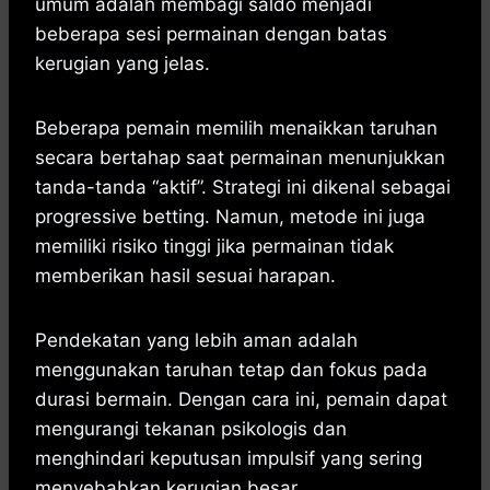
umum adalah membagi saldo menjadi
beberapa sesi permainan dengan batas
kerugian yang jelas.
Beberapa pemain memilih menaikkan taruhan
secara bertahap saat permainan menunjukkan
tanda-tanda “aktif”. Strategi ini dikenal sebagai
progressive betting. Namun, metode ini juga
memiliki risiko tinggi jika permainan tidak
memberikan hasil sesuai harapan.
Pendekatan yang lebih aman adalah
menggunakan taruhan tetap dan fokus pada
durasi bermain. Dengan cara ini, pemain dapat
mengurangi tekanan psikologis dan
menghindari keputusan impulsif yang sering
menyebabkan kerugian besar.