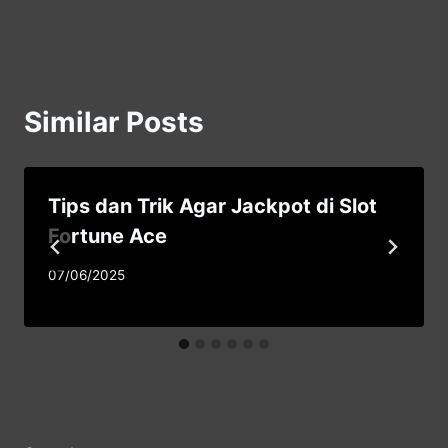
Similar Posts
Tips dan Trik Agar Jackpot di Slot
Fortune Ace
07/06/2025