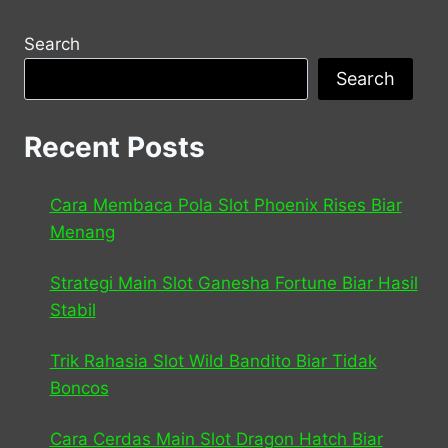
Search
Search
Recent Posts
Cara Membaca Pola Slot Phoenix Rises Biar
Menang
Strategi Main Slot Ganesha Fortune Biar Hasil
Stabil
Trik Rahasia Slot Wild Bandito Biar Tidak
Boncos
Cara Cerdas Main Slot Dragon Hatch Biar