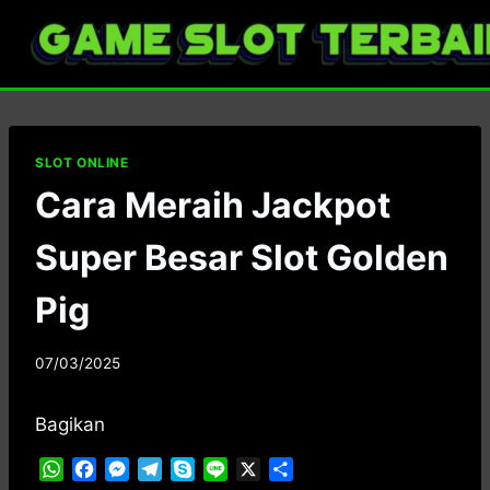
Skip
to
content
SLOT ONLINE
Cara Meraih Jackpot
Super Besar Slot Golden
Pig
07/03/2025
Bagikan
W
F
M
T
S
L
X
S