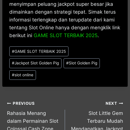
menyimpan peluang jackpot super besar jika
dimainkan dengan strategi tepat. Simak terus
informasi terlengkap dan terupdate dari kami
tentang Slot Online hanya dengan mengklik link
berikut ini
GAME SLOT TERBAIK 2025
.
Post
#
GAME SLOT TERBAIK 2025
Tags:
#
Jackpot Slot Golden Pig
#
Slot Golden Pig
#
slot online
Post
PREVIOUS
NEXT
Rahasia Menang
Slot Little Gem
navigation
dalam Permainan Slot
Terbaru Mudah
Colossal Cash Zone
Mendapatkan Jackpot