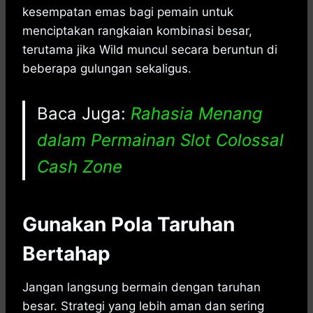
kesempatan emas bagi pemain untuk
menciptakan rangkaian kombinasi besar,
terutama jika Wild muncul secara beruntun di
beberapa gulungan sekaligus.
Baca Juga:
Rahasia Menang
dalam Permainan Slot Colossal
Cash Zone
Gunakan Pola Taruhan
Bertahap
Jangan langsung bermain dengan taruhan
besar. Strategi yang lebih aman dan sering