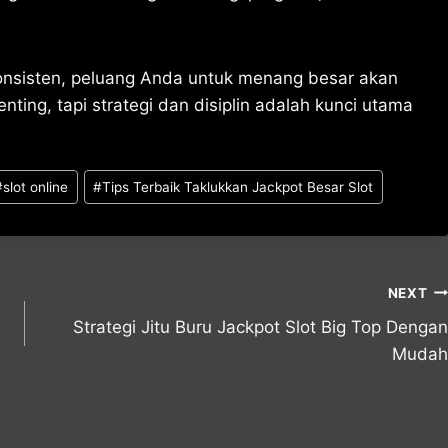
konsisten, peluang Anda untuk menang besar akan
ting, tapi strategi dan disiplin adalah kunci utama
#
slot online
#
Tips Terbaik Taklukkan Jackpot Besar Slot
NEXT
Strategi Jitu Buru Jackpot Slot Big Top Dengan
Mudah