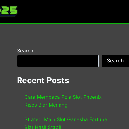
Search
Search
Recent Posts
Cara Membaca Pola Slot Phoenix
Rises Biar Menang
Strategi Main Slot Ganesha Fortune
Biar Hasil Stabil