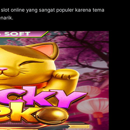
slot online yang sangat populer karena tema
narik.