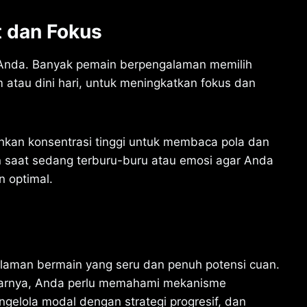
 dan Fokus
Anda. Banyak pemain berpengalaman memilih
 atau dini hari, untuk meningkatkan fokus dan
hkan konsentrasi tinggi untuk membaca pola dan
 saat sedang terburu-buru atau emosi agar Anda
n optimal.
aman bermain yang seru dan penuh potensi cuan.
sarnya, Anda perlu memahami mekanisme
ngelola modal dengan strategi progresif, dan