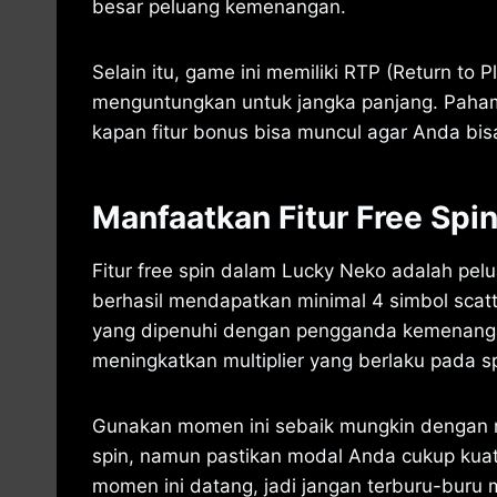
besar peluang kemenangan.
Selain itu, game ini memiliki RTP (Return to 
menguntungkan untuk jangka panjang. Paha
kapan fitur bonus bisa muncul agar Anda bi
Manfaatkan Fitur Free Spin
Fitur free spin dalam Lucky Neko adalah pel
berhasil mendapatkan minimal 4 simbol scat
yang dipenuhi dengan pengganda kemenanga
meningkatkan multiplier yang berlaku pada sp
Gunakan momen ini sebaik mungkin dengan 
spin, namun pastikan modal Anda cukup kua
momen ini datang, jadi jangan terburu-buru 