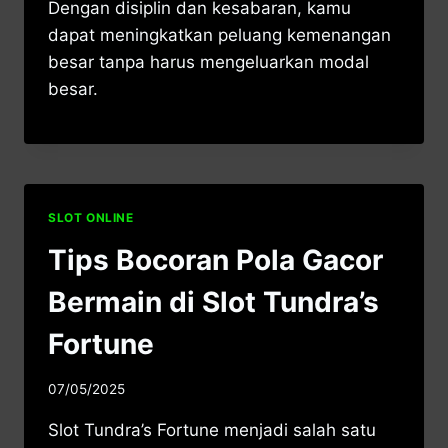
Dengan disiplin dan kesabaran, kamu
dapat meningkatkan peluang kemenangan
besar tanpa harus mengeluarkan modal
besar.
SLOT ONLINE
Tips Bocoran Pola Gacor
Bermain di Slot Tundra’s
Fortune
07/05/2025
Slot Tundra’s Fortune menjadi salah satu