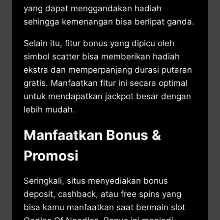
yang dapat menggandakan hadiah
sehingga kemenangan bisa berlipat ganda.
Selain itu, fitur bonus yang dipicu oleh
simbol scatter bisa memberikan hadiah
ekstra dan memperpanjang durasi putaran
gratis. Manfaatkan fitur ini secara optimal
untuk mendapatkan jackpot besar dengan
lebih mudah.
Manfaatkan Bonus &
Promosi
Seringkali, situs menyediakan bonus
deposit, cashback, atau free spins yang
bisa kamu manfaatkan saat bermain slot