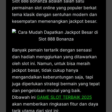
Slot 888 Bonanza adalah salah satu
permainan slot online yang populer berkat
tema klasik dengan sentuhan modern dan
kesempatan memenangkan jackpot besar.
Banyak pemain tertarik dengan sensasi
dan hadiah menggiurkan yang ditawarkan
oleh slot ini. Namun, untuk bisa meraih
jackpot besar, tidak cukup hanya
mengandalkan keberuntungan saja, tapi
juga diperlukan strategi bermain yang tepat
dan pengelolaan modal yang baik.
Dibawah ini
GAME SLOT TERBAIK 2025
akan memberikan ringkasan fitur dan daya
tarik utama dari slot ini: