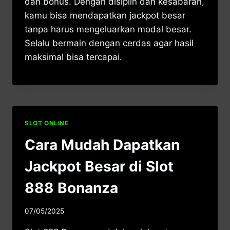
dan bonus. Dengan disiplin dan kesabaran,
kamu bisa mendapatkan jackpot besar
tanpa harus mengeluarkan modal besar.
Selalu bermain dengan cerdas agar hasil
maksimal bisa tercapai.
SLOT ONLINE
Cara Mudah Dapatkan
Jackpot Besar di Slot
888 Bonanza
07/05/2025