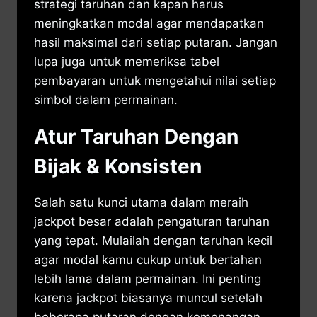
strategi taruhan dan kapan harus
meningkatkan modal agar mendapatkan
hasil maksimal dari setiap putaran. Jangan
lupa juga untuk memeriksa tabel
pembayaran untuk mengetahui nilai setiap
simbol dalam permainan.
Atur Taruhan Dengan
Bijak & Konsisten
Salah satu kunci utama dalam meraih
jackpot besar adalah pengaturan taruhan
yang tepat. Mulailah dengan taruhan kecil
agar modal kamu cukup untuk bertahan
lebih lama dalam permainan. Ini penting
karena jackpot biasanya muncul setelah
beberapa putaran dengan kemenangan