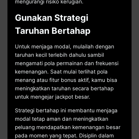
mengurangi risiko kerugian.
Gunakan Strategi
Taruhan Bertahap
Untuk menjaga modal, mulailah dengan
taruhan kecil terlebih dahulu sambil
mengamati pola permainan dan frekuensi
kemenangan. Saat mulai terlihat pola
menang atau fitur bonus aktif, kamu bisa
meningkatkan taruhan secara bertahap
untuk mengejar jackpot besar.
Strategi bertahap ini membantu menjaga
modal tetap aman dan meningkatkan
peluang mendapatkan kemenangan besar
pada momen yang tepat. Disiplin dalam