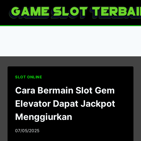
Skip
to
content
Tips Jackpot di Slot
Online
SLOT ONLINE
Cara Bermain Slot Gem
Elevator Dapat Jackpot
Menggiurkan
07/05/2025