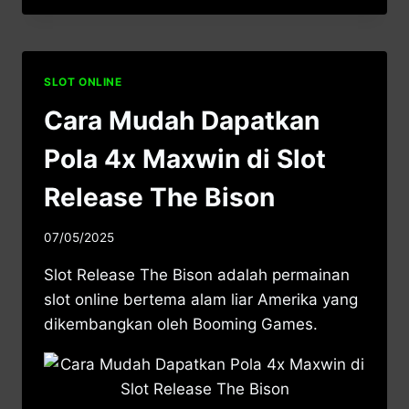
SLOT ONLINE
Cara Mudah Dapatkan
Pola 4x Maxwin di Slot
Release The Bison
07/05/2025
Slot Release The Bison adalah permainan
slot online bertema alam liar Amerika yang
dikembangkan oleh Booming Games.