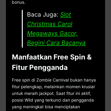
bonus.
Baca Juga:
Slot
Christmas Carol
Megaways Gacor,
Begini Cara Bacanya
Manfaatkan Free Spin &
Fitur Pengganda
Free spin di Zombie Carnival bukan hanya
fitur pelengkap, melainkan momen krusial
untuk meraih jackpot. Saat fitur ini aktif,
posisi Wild yang terkunci dan pengganda
yang meningkat bisa menciptakan