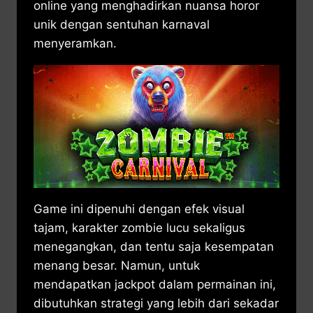
online yang menghadirkan nuansa horor
unik dengan sentuhan karnaval
menyeramkan.
Game ini dipenuhi dengan efek visual
tajam, karakter zombie lucu sekaligus
menegangkan, dan tentu saja kesempatan
menang besar. Namun, untuk
mendapatkan jackpot dalam permainan ini,
dibutuhkan strategi yang lebih dari sekadar