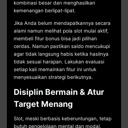
kombinasi besar dan menghasilkan
kemenangan berlipat-lipat.
Jika Anda belum mendapatkannya secara
alami namun melihat pola slot mulai aktif,
membeli fitur bonus bisa jadi pilihan
cerdas. Namun pastikan saldo mencukupi
agar tidak langsung habis ketika hasilnya
tidak sesuai harapan. Lakukan evaluasi
setiap kali memainkan fitur ini untuk
menyesuaikan strategi berikutnya.
Disiplin Bermain & Atur
Target Menang
Slot, meski berbasis keberuntungan, tetap
butuh pengelolaan mental dan modal.