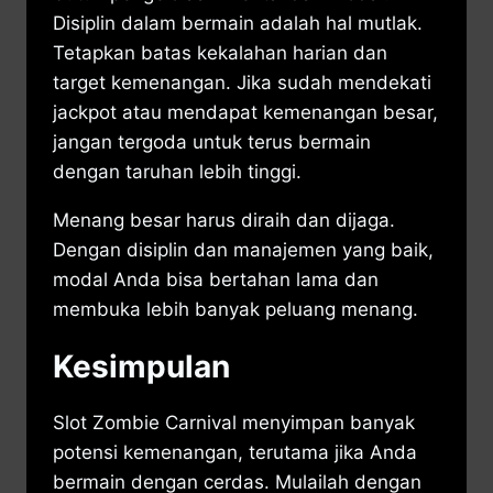
Disiplin dalam bermain adalah hal mutlak.
Tetapkan batas kekalahan harian dan
target kemenangan. Jika sudah mendekati
jackpot atau mendapat kemenangan besar,
jangan tergoda untuk terus bermain
dengan taruhan lebih tinggi.
Menang besar harus diraih dan dijaga.
Dengan disiplin dan manajemen yang baik,
modal Anda bisa bertahan lama dan
membuka lebih banyak peluang menang.
Kesimpulan
Slot Zombie Carnival menyimpan banyak
potensi kemenangan, terutama jika Anda
bermain dengan cerdas. Mulailah dengan