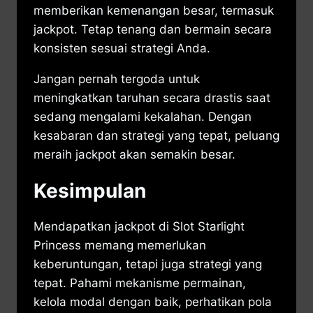
memberikan kemenangan besar, termasuk
jackpot. Tetap tenang dan bermain secara
konsisten sesuai strategi Anda.
Jangan pernah tergoda untuk
meningkatkan taruhan secara drastis saat
sedang mengalami kekalahan. Dengan
kesabaran dan strategi yang tepat, peluang
meraih jackpot akan semakin besar.
Kesimpulan
Mendapatkan jackpot di Slot Starlight
Princess memang memerlukan
keberuntungan, tetapi juga strategi yang
tepat. Pahami mekanisme permainan,
kelola modal dengan baik, perhatikan pola