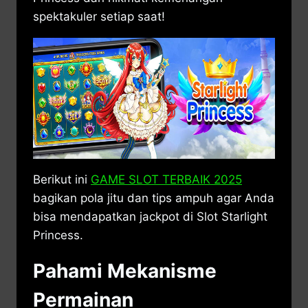
spektakuler setiap saat!
Berikut ini
GAME SLOT TERBAIK 2025
bagikan pola jitu dan tips ampuh agar Anda
bisa mendapatkan jackpot di Slot Starlight
Princess.
Pahami Mekanisme
Permainan