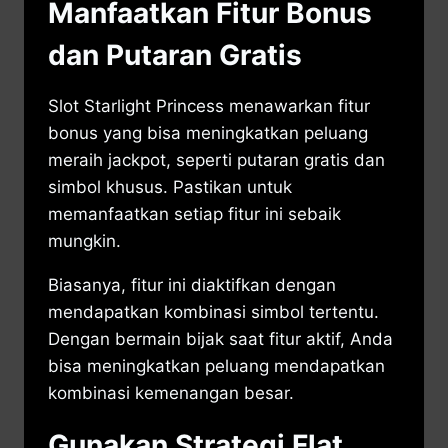
Manfaatkan Fitur Bonus
dan Putaran Gratis
Slot Starlight Princess menawarkan fitur
bonus yang bisa meningkatkan peluang
meraih jackpot, seperti putaran gratis dan
simbol khusus. Pastikan untuk
memanfaatkan setiap fitur ini sebaik
mungkin.
Biasanya, fitur ini diaktifkan dengan
mendapatkan kombinasi simbol tertentu.
Dengan bermain bijak saat fitur aktif, Anda
bisa meningkatkan peluang mendapatkan
kombinasi kemenangan besar.
Gunakan Strategi Flat