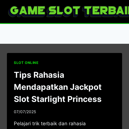
Skip
to
content
Slot Starlight Princess
SLOT ONLINE
Tips Rahasia
Mendapatkan Jackpot
Slot Starlight Princess
07/07/2025
Pelajari trik terbaik dan rahasia