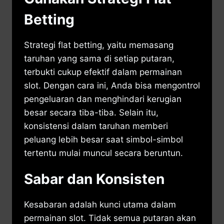
Betting
Strategi flat betting, yaitu memasang
taruhan yang sama di setiap putaran,
terbukti cukup efektif dalam permainan
slot. Dengan cara ini, Anda bisa mengontrol
pengeluaran dan menghindari kerugian
besar secara tiba-tiba. Selain itu,
konsistensi dalam taruhan memberi
peluang lebih besar saat simbol-simbol
tertentu mulai muncul secara beruntun.
Sabar dan Konsisten
Kesabaran adalah kunci utama dalam
permainan slot. Tidak semua putaran akan