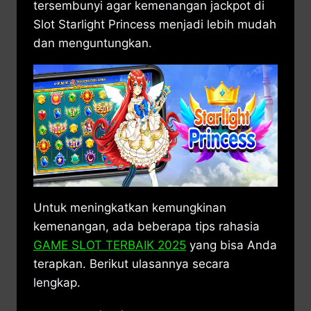
tersembunyi agar kemenangan jackpot di
Slot Starlight Princess menjadi lebih mudah
dan menguntungkan.
Untuk meningkatkan kemungkinan
kemenangan, ada beberapa tips rahasia
GAME SLOT TERBAIK 2025
yang bisa Anda
terapkan. Berikut ulasannya secara
lengkap.