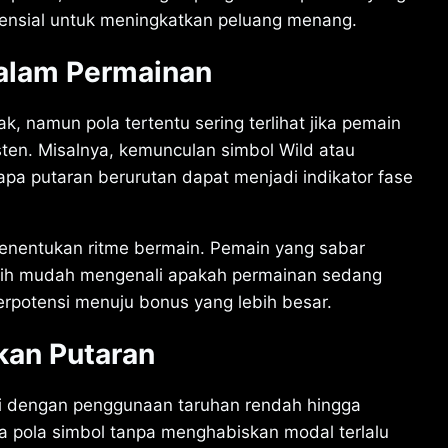
nsial untuk meningkatkan peluang menang.
alam Permainan
ak, namun pola tertentu sering terlihat jika pemain
ten. Misalnya, kemunculan simbol Wild atau
apa putaran berurutan dapat menjadi indikator fase
menentukan ritme bermain. Pemain yang sabar
bih mudah mengenali apakah permainan sedang
rpotensi menuju bonus yang lebih besar.
kan Putaran
ai dengan penggunaan taruhan rendah hingga
pola simbol tanpa menghabiskan modal terlalu