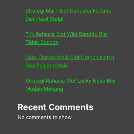
Strategi Main Slot Ganesha Fortune
Biar Hasil Stabil
Trik Rahasia Slot Wild Bandito Biar
Tidak Boncos
Cara Cerdas Main Slot Dragon Hatch
Biar Peluang Naik
Strategi Rahasia Slot Lucky Neko Biar
Mudah Menang
Recent Comments
No comments to show.