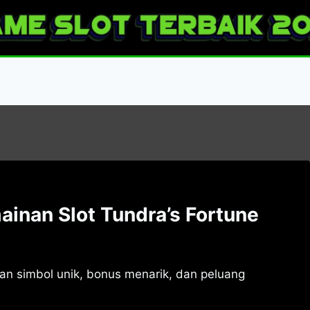
Strategi Menang Slot
ainan Slot Tundra’s Fortune
an simbol unik, bonus menarik, dan peluang