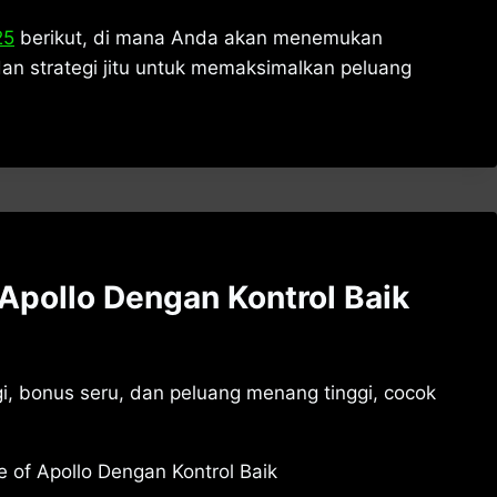
25
berikut, di mana Anda akan menemukan
dan strategi jitu untuk memaksimalkan peluang
 Apollo Dengan Kontrol Baik
gi, bonus seru, dan peluang menang tinggi, cocok