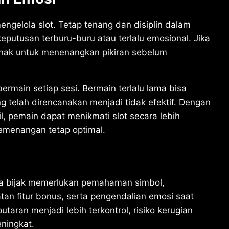
engelola slot. Tetap tenang dan disiplin dalam
eputusan terburu-buru atau terlalu emosional. Jika
jenak untuk menenangkan pikiran sebelum
ermain setiap sesi. Bermain terlalu lama bisa
 telah direncanakan menjadi tidak efektif. Dengan
l, pemain dapat menikmati slot secara lebih
emenangan tetap optimal.
ra bijak memerlukan pemahaman simbol,
an fitur bonus, serta pengendalian emosi saat
utaran menjadi lebih terkontrol, risiko kerugian
ningkat.