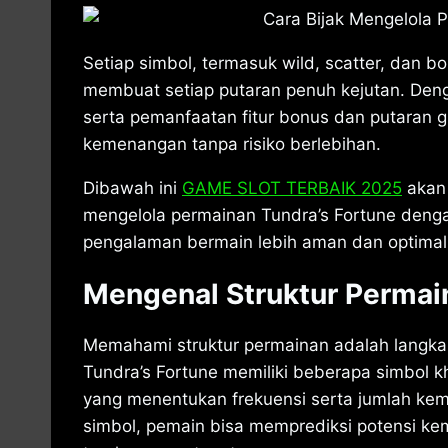
Setiap simbol, termasuk wild, scatter, dan
membuat setiap putaran penuh kejutan. Deng
serta pemanfaatan fitur bonus dan putaran 
kemenangan tanpa risiko berlebihan.
Dibawah ini
GAME SLOT TERBAIK 2025
akan 
mengelola permainan Tundra’s Fortune dengan
pengalaman bermain lebih aman dan optimal
Mengenal Struktur Permai
Memahami struktur permainan adalah langkah
Tundra’s Fortune memiliki beberapa simbol k
yang menentukan frekuensi serta jumlah ke
simbol, pemain bisa memprediksi potensi kem