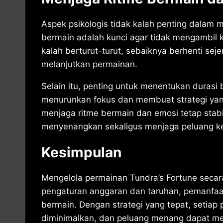
Aspek psikologis tidak kalah penting dalam m
bermain adalah kunci agar tidak mengambil k
kalah berturut-turut, sebaiknya berhenti se
melanjutkan permainan.
Selain itu, penting untuk menentukan durasi b
menurunkan fokus dan membuat strategi yang
menjaga ritme bermain dan emosi tetap stabi
menyenangkan sekaligus menjaga peluang k
Kesimpulan
Mengelola permainan Tundra’s Fortune seca
pengaturan anggaran dan taruhan, pemanfaat
bermain. Dengan strategi yang tepat, setiap p
diminimalkan, dan peluang menang dapat me