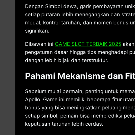
Dengan Simbol dewa, garis pembayaran unik,
setiap putaran lebih menegangkan dan stra
modal, kontrol taruhan, dan momen bonus u
signifikan.
Dibawah ini
GAME SLOT TERBAIK 2025
akan 
pengaturan dasar hingga tips menghadapi p
dengan lebih bijak dan terstruktur.
Pahami Mekanisme dan Fi
Sebelum mulai bermain, penting untuk mema
Apollo. Game ini memiliki beberapa fitur utam
bonus yang bisa meningkatkan peluang mena
setiap simbol, pemain bisa memprediksi pe
keputusan taruhan lebih cerdas.