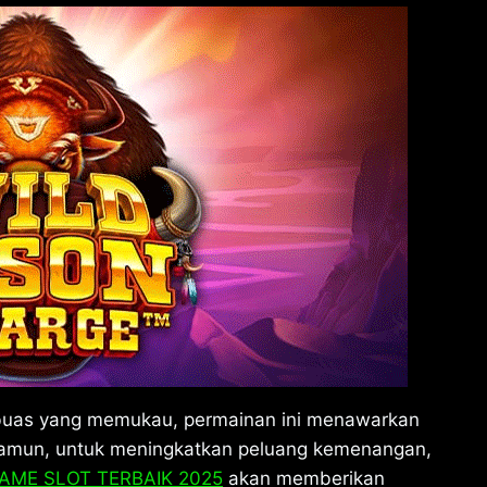
 buas yang memukau, permainan ini menawarkan
 Namun, untuk meningkatkan peluang kemenangan,
AME SLOT TERBAIK 2025
akan memberikan