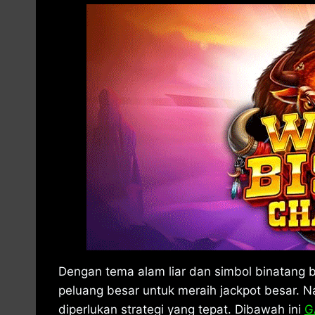
Dengan tema alam liar dan simbol binatang
peluang besar untuk meraih jackpot besar.
diperlukan strategi yang tepat. Dibawah ini
G