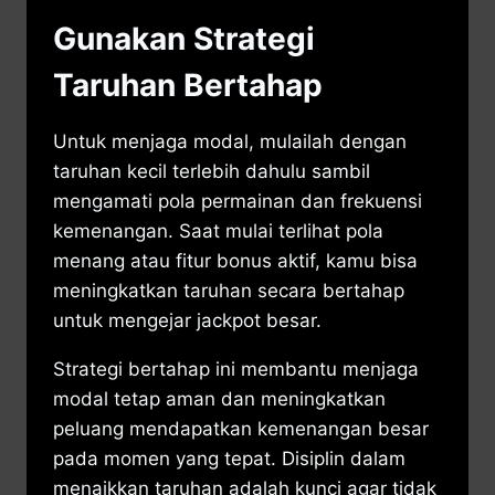
Gunakan Strategi
Taruhan Bertahap
Untuk menjaga modal, mulailah dengan
taruhan kecil terlebih dahulu sambil
mengamati pola permainan dan frekuensi
kemenangan. Saat mulai terlihat pola
menang atau fitur bonus aktif, kamu bisa
meningkatkan taruhan secara bertahap
untuk mengejar jackpot besar.
Strategi bertahap ini membantu menjaga
modal tetap aman dan meningkatkan
peluang mendapatkan kemenangan besar
pada momen yang tepat. Disiplin dalam
menaikkan taruhan adalah kunci agar tidak