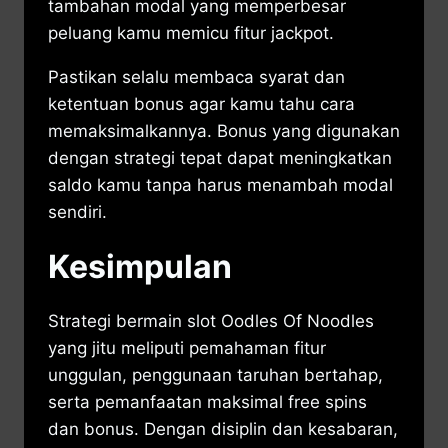
tambahan modal yang memperbesar
peluang kamu memicu fitur jackpot.
Pastikan selalu membaca syarat dan
ketentuan bonus agar kamu tahu cara
memaksimalkannya. Bonus yang digunakan
dengan strategi tepat dapat meningkatkan
saldo kamu tanpa harus menambah modal
sendiri.
Kesimpulan
Strategi bermain slot Oodles Of Noodles
yang jitu meliputi pemahaman fitur
unggulan, penggunaan taruhan bertahap,
serta pemanfaatan maksimal free spins
dan bonus. Dengan disiplin dan kesabaran,