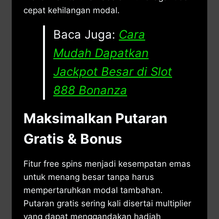
cepat kehilangan modal.
Baca Juga:
Cara
Mudah Dapatkan
Jackpot Besar di Slot
888 Bonanza
Maksimalkan Putaran
Gratis & Bonus
Fitur free spins menjadi kesempatan emas
untuk menang besar tanpa harus
mempertaruhkan modal tambahan.
Putaran gratis sering kali disertai multiplier
yang dapat menggandakan hadiah