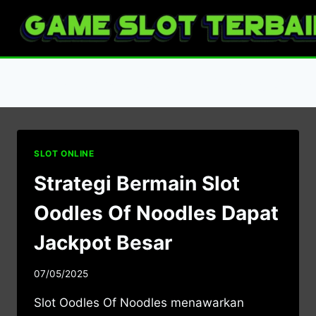
Skip
to
content
Slot Oodles Of Noodles
SLOT ONLINE
Strategi Bermain Slot
Oodles Of Noodles Dapat
Jackpot Besar
07/05/2025
Slot Oodles Of Noodles menawarkan