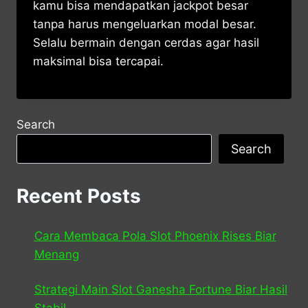
kamu bisa mendapatkan jackpot besar
tanpa harus mengeluarkan modal besar.
Selalu bermain dengan cerdas agar hasil
maksimal bisa tercapai.
Search
Search
Recent Posts
Cara Membaca Pola Slot Phoenix Rises Biar
Menang
Strategi Main Slot Ganesha Fortune Biar Hasil
Stabil