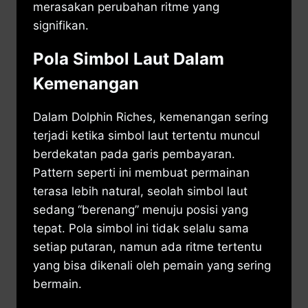
merasakan perubahan ritme yang
signifikan.
Pola Simbol Laut Dalam
Kemenangan
Dalam Dolphin Riches, kemenangan sering
terjadi ketika simbol laut tertentu muncul
berdekatan pada garis pembayaran.
Pattern seperti ini membuat permainan
terasa lebih natural, seolah simbol laut
sedang “berenang” menuju posisi yang
tepat. Pola simbol ini tidak selalu sama
setiap putaran, namun ada ritme tertentu
yang bisa dikenali oleh pemain yang sering
bermain.