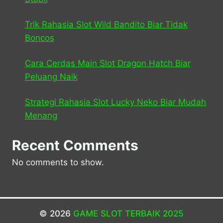
Trik Rahasia Slot Wild Bandito Biar Tidak
Boncos
Cara Cerdas Main Slot Dragon Hatch Biar
Peluang Naik
Strategi Rahasia Slot Lucky Neko Biar Mudah
Menang
Recent Comments
No comments to show.
© 2026
GAME SLOT TERBAIK 2025