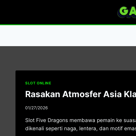
Skip
to
content
SLOT ONLINE
Rasakan Atmosfer Asia Kla
01/27/2026
Slot Five Dragons membawa pemain ke suas
dikenali seperti naga, lentera, dan motif em