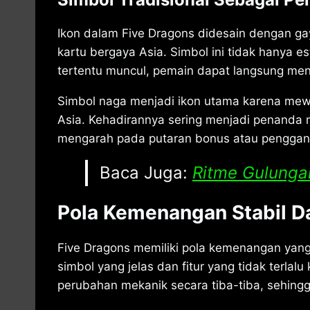
Ikon dalam Five Dragons didesain dengan gaya
kartu bergaya Asia. Simbol ini tidak hanya es
tertentu muncul, pemain dapat langsung meng
Simbol naga menjadi ikon utama karena mew
Asia. Kehadirannya sering menjadi penanda
mengarah pada putaran bonus atau penggan
Baca Juga:
Ritme Gulungan
Pola Kemenangan Stabil D
Five Dragons memiliki pola kemenangan yan
simbol yang jelas dan fitur yang tidak terlal
perubahan mekanik secara tiba-tiba, sehingg