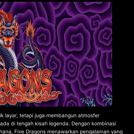
ik layar, tetapi juga membangun atmosfer
da di tengah kisah legenda. Dengan kombinasi
derhana, Five Dragons menawarkan pengalaman yang