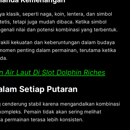
 klasik, seperti naga, koin, lentera, dan simbol
tetis, tetapi juga mudah dibaca. Ketika simbol
enali nilai dan potensi kombinasi yang terbentuk.
akili kekuatan dan keberuntungan dalam budaya
 momen penting dalam permainan, terutama ketika
da.
 Air Laut Di Slot Dolphin Riches
alam Setiap Putaran
g cenderung stabil karena mengandalkan kombinasi
u kompleks. Pemain tidak akan sering melihat
a permainan terasa lebih konsisten.