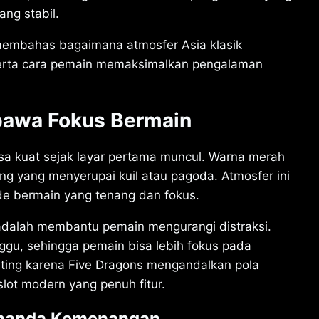
ng stabil.
embahas bagaimana atmosfer Asia klasik
erta cara pemain memaksimalkan pengalaman
bawa Fokus Bermain
asa kuat sejak layar pertama muncul. Warna merah
ng yang menyerupai kuil atau pagoda. Atmosfer ini
 bermain yang tenang dan fokus.
 adalah membantu pemain mengurangi distraksi.
gu, sehingga pemain bisa lebih fokus pada
enting karena Five Dragons mengandalkan pola
lot modern yang penuh fitur.
Penanda Kemenangan