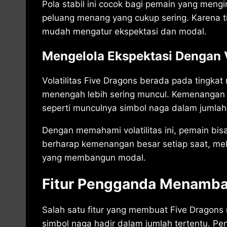
Pola stabil ini cocok bagi pemain yang meng
peluang menang yang cukup sering. Karena tid
mudah mengatur ekspektasi dan modal.
Mengelola Ekspektasi Dengan 
Volatilitas Five Dragons berada pada tingk
menengah lebih sering muncul. Kemenangan 
seperti munculnya simbol naga dalam jumlah y
Dengan memahami volatilitas ini, pemain bisa
berharap kemenangan besar setiap saat, mel
yang membangun modal.
Fitur Pengganda Menambah
Salah satu fitur yang membuat Five Dragons
simbol naga hadir dalam jumlah tertentu. P