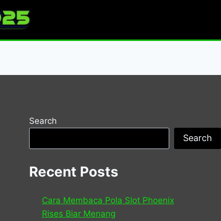
Search
Search
Recent Posts
Cara Membaca Pola Slot Phoenix
Rises Biar Menang