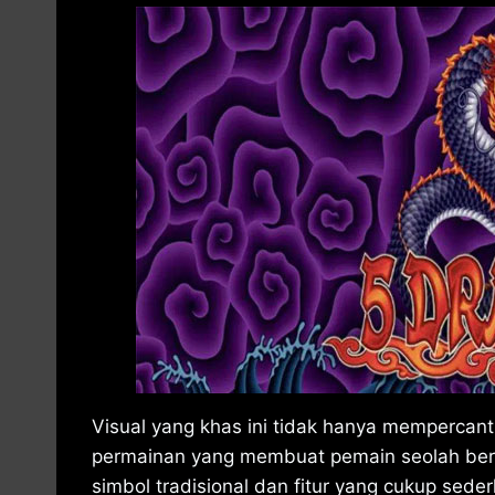
Visual yang khas ini tidak hanya mempercant
permainan yang membuat pemain seolah bera
simbol tradisional dan fitur yang cukup se