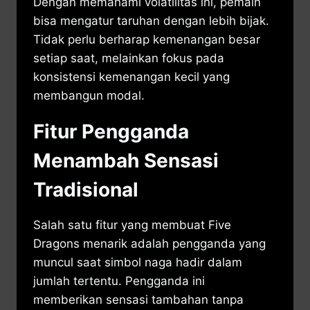
Dengan memahami volatilitas ini, pemain
bisa mengatur taruhan dengan lebih bijak.
Tidak perlu berharap kemenangan besar
setiap saat, melainkan fokus pada
konsistensi kemenangan kecil yang
membangun modal.
Fitur Pengganda
Menambah Sensasi
Tradisional
Salah satu fitur yang membuat Five
Dragons menarik adalah pengganda yang
muncul saat simbol naga hadir dalam
jumlah tertentu. Pengganda ini
memberikan sensasi tambahan tanpa