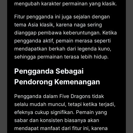
mengubah karakter permainan yang klasik.
Fitur pengganda ini juga sejalan dengan
tema Asia klasik, karena naga sering
dianggap pembawa keberuntungan. Ketika
pengganda aktif, pemain merasa seperti
mendapatkan berkah dari legenda kuno,
sehingga permainan terasa lebih hidup.
Pengganda Sebagai
Pendorong Kemenangan
Pengganda dalam Five Dragons tidak
selalu mudah muncul, tetapi ketika terjadi,
efeknya cukup signifikan. Pemain yang
sabar dan konsisten biasanya akan
mendapat manfaat dari fitur ini, karena