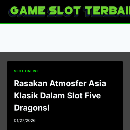
Skip
to
content
Slot Dengan Putaran
Gratis
SLOT ONLINE
Rasakan Atmosfer Asia
Klasik Dalam Slot Five
Dragons!
01/27/2026