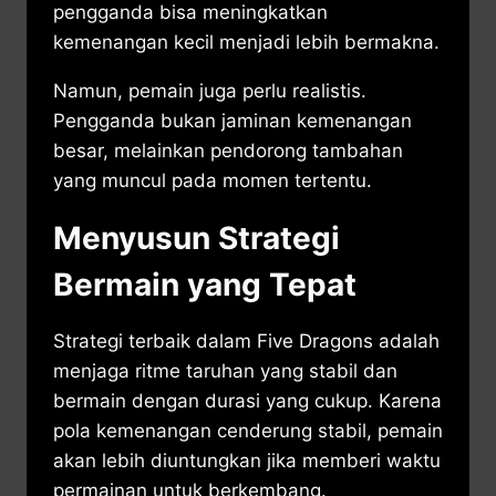
pengganda bisa meningkatkan
kemenangan kecil menjadi lebih bermakna.
Namun, pemain juga perlu realistis.
Pengganda bukan jaminan kemenangan
besar, melainkan pendorong tambahan
yang muncul pada momen tertentu.
Menyusun Strategi
Bermain yang Tepat
Strategi terbaik dalam Five Dragons adalah
menjaga ritme taruhan yang stabil dan
bermain dengan durasi yang cukup. Karena
pola kemenangan cenderung stabil, pemain
akan lebih diuntungkan jika memberi waktu
permainan untuk berkembang.