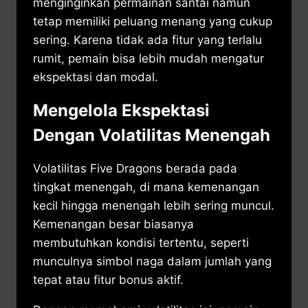
menginginkan permainan santai namun
tetap memiliki peluang menang yang cukup
sering. Karena tidak ada fitur yang terlalu
rumit, pemain bisa lebih mudah mengatur
ekspektasi dan modal.
Mengelola Ekspektasi
Dengan Volatilitas Menengah
Volatilitas Five Dragons berada pada
tingkat menengah, di mana kemenangan
kecil hingga menengah lebih sering muncul.
Kemenangan besar biasanya
membutuhkan kondisi tertentu, seperti
munculnya simbol naga dalam jumlah yang
tepat atau fitur bonus aktif.