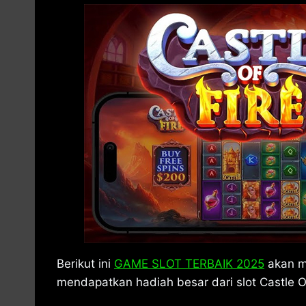
Berikut ini
GAME SLOT TERBAIK 2025
akan me
mendapatkan hadiah besar dari slot Castle Of