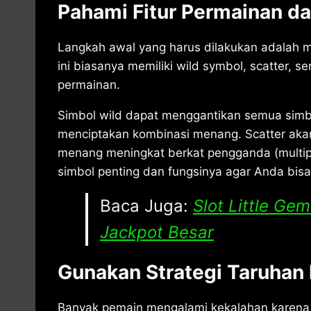
Pahami Fitur Permainan da
Langkah awal yang harus dilakukan adalah men
ini biasanya memiliki wild symbol, scatter,
permainan.
Simbol wild dapat menggantikan semua simbo
menciptakan kombinasi menang. Scatter akan
menang meningkat berkat pengganda (multipl
simbol penting dan fungsinya agar Anda b
Baca Juga:
Slot Little G
Jackpot Besar
Gunakan Strategi Taruhan
Banyak pemain mengalami kekalahan karena