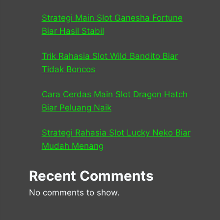
Strategi Main Slot Ganesha Fortune
Biar Hasil Stabil
Trik Rahasia Slot Wild Bandito Biar
Tidak Boncos
Cara Cerdas Main Slot Dragon Hatch
Biar Peluang Naik
Strategi Rahasia Slot Lucky Neko Biar
Mudah Menang
Recent Comments
No comments to show.