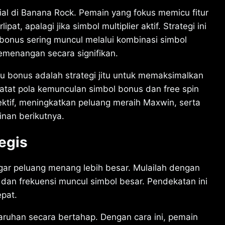
ial di Banana Rock. Pemain yang fokus memicu fitur
, apalagi jika simbol multiplier aktif. Strategi ini
r bonus sering muncul melalui kombinasi simbol
kemenangan secara signifikan.
u bonus adalah strategi jitu untuk memaksimalkan
tat pola kemunculan simbol bonus dan free spin
ektif, meningkatkan peluang meraih Maxwin, serta
nan berikutnya.
egis
gar peluang menang lebih besar. Mulailah dengan
 dan frekuensi muncul simbol besar. Pendekatan ini
epat.
aruhan secara bertahap. Dengan cara ini, pemain