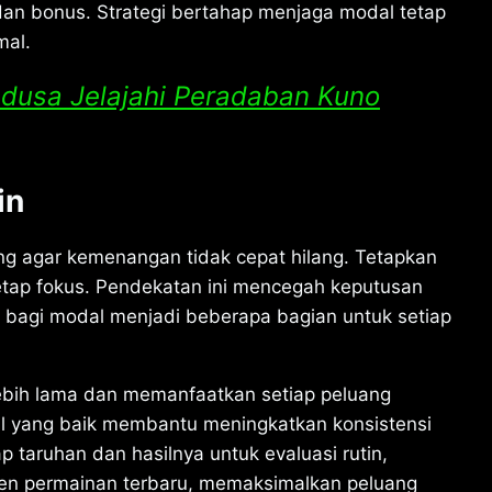
dan bonus. Strategi bertahap menjaga modal tetap
mal.
edusa Jelajahi Peradaban Kuno
in
ng agar kemenangan tidak cepat hilang. Tetapkan
etap fokus. Pendekatan ini mencegah keputusan
u, bagi modal menjadi beberapa bagian untuk setiap
ebih lama dan memanfaatkan setiap peluang
dal yang baik membantu meningkatkan konsistensi
 taruhan dan hasilnya untuk evaluasi rutin,
tren permainan terbaru, memaksimalkan peluang