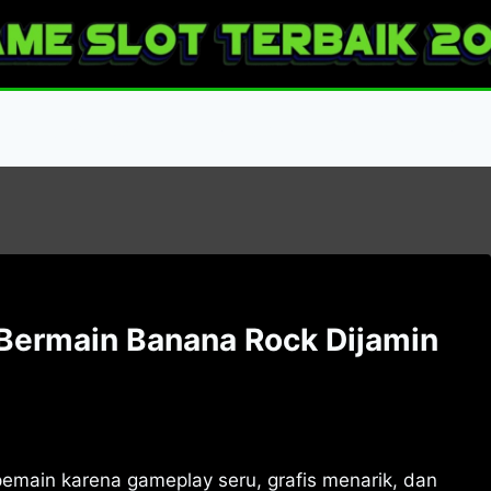
Rahasia Slot Online Gacor
 Bermain Banana Rock Dijamin
 pemain karena gameplay seru, grafis menarik, dan