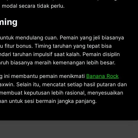
modal secara tidak perlu.
ming
u untuk mendulang cuan. Pemain yang jeli biasanya
 fitur bonus. Timing taruhan yang tepat bisa
ari taruhan impulsif saat kalah. Pemain disiplin
ruh biasanya meraih kemenangan lebih besar.
ing ini membantu pemain menikmati
Banana Rock
win. Selain itu, mencatat setiap hasil putaran dan
membuat keputusan lebih rasional, menyesuaikan
an untuk sesi bermain jangka panjang.