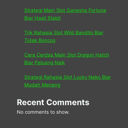
Strategi Main Slot Ganesha Fortune
Biar Hasil Stabil
Trik Rahasia Slot Wild Bandito Biar
Tidak Boncos
Cara Cerdas Main Slot Dragon Hatch
Biar Peluang Naik
Strategi Rahasia Slot Lucky Neko Biar
Mudah Menang
Recent Comments
No comments to show.