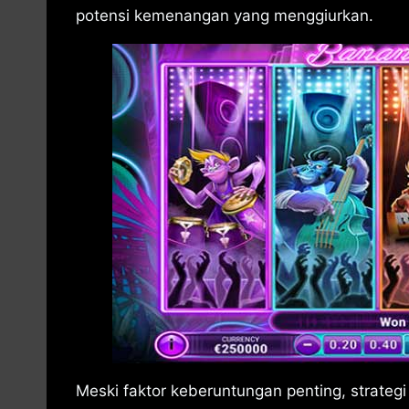
potensi kemenangan yang menggiurkan.
Meski faktor keberuntungan penting, strateg