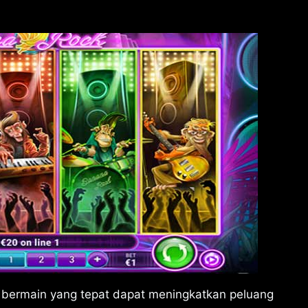
i bermain yang tepat dapat meningkatkan peluang