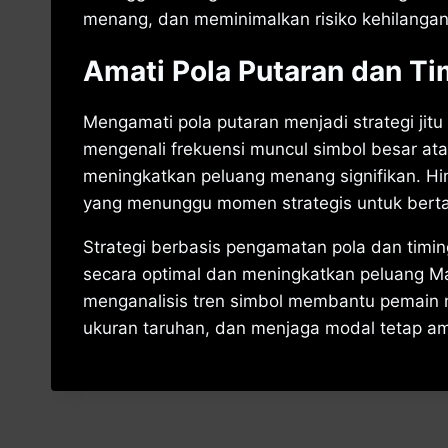
menang, dan meminimalkan risiko kehilangan 
Amati Pola Putaran dan Ti
Mengamati pola putaran menjadi strategi jit
mengenali frekuensi muncul simbol besar atau
meningkatkan peluang menang signifikan. Hind
yang menunggu momen strategis untuk berta
Strategi berbasis pengamatan pola dan tim
secara optimal dan meningkatkan peluang Max
menganalisis tren simbol membantu pemain 
ukuran taruhan, dan menjaga modal tetap am