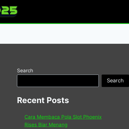
Search
Search
Recent Posts
Cara Membaca Pola Slot Phoenix
Rises Biar Menang