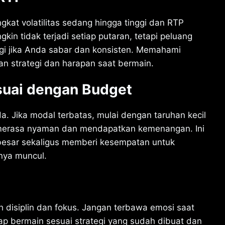
ngkat volatilitas sedang hingga tinggi dan RTP
in tidak terjadi setiap putaran, tetapi peluang
gi jika Anda sabar dan konsisten. Memahami
an strategi dan harapan saat bermain.
suai dengan Budget
a. Jika modal terbatas, mulai dengan taruhan kecil
 merasa nyaman dan mendapatkan kemenangan. Ini
besar sekaligus memberi kesempatan untuk
nya muncul.
disiplin dan fokus. Jangan terbawa emosi saat
p bermain sesuai strategi yang sudah dibuat dan