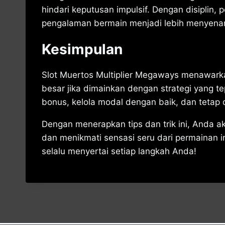
hindari keputusan impulsif. Dengan disiplin,
pengalaman bermain menjadi lebih menyena
Kesimpulan
Slot Muertos Multiplier Megaways menawar
besar jika dimainkan dengan strategi yang t
bonus, kelola modal dengan baik, dan tetap d
Dengan menerapkan tips dan trik ini, Anda 
dan menikmati sensasi seru dari permainan
selalu menyertai setiap langkah Anda!