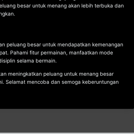
 peluang besar untuk menang akan lebih terbuka dan
ngkan.
kan peluang besar untuk mendapatkan kemenangan
epat. Pahami fitur permainan, manfaatkan mode
isiplin selama bermain.
akan meningkatkan peluang untuk menang besar
 ini. Selamat mencoba dan semoga keberuntungan