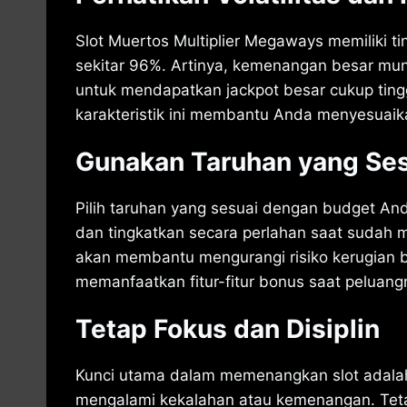
Slot Muertos Multiplier Megaways memiliki ti
sekitar 96%. Artinya, kemenangan besar mungk
untuk mendapatkan jackpot besar cukup ting
karakteristik ini membantu Anda menyesuaik
Gunakan Taruhan yang Se
Pilih taruhan yang sesuai dengan budget And
dan tingkatkan secara perlahan saat sudah
akan membantu mengurangi risiko kerugian 
memanfaatkan fitur-fitur bonus saat peluang
Tetap Fokus dan Disiplin
Kunci utama dalam memenangkan slot adalah 
mengalami kekalahan atau kemenangan. Teta