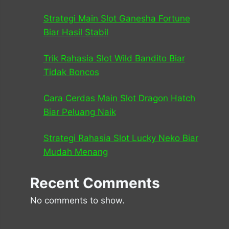
Strategi Main Slot Ganesha Fortune
Biar Hasil Stabil
Trik Rahasia Slot Wild Bandito Biar
Tidak Boncos
Cara Cerdas Main Slot Dragon Hatch
Biar Peluang Naik
Strategi Rahasia Slot Lucky Neko Biar
Mudah Menang
Recent Comments
No comments to show.