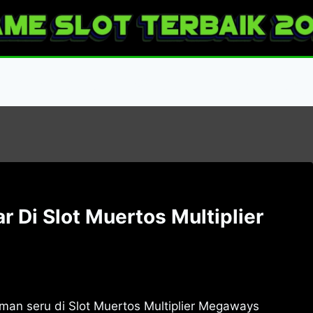
Gacor Muertos Multiplier Me
 Di Slot Muertos Multiplier
an seru di Slot Muertos Multiplier Megaways