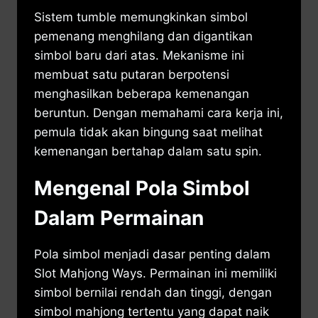
Sistem tumble memungkinkan simbol
pemenang menghilang dan digantikan
simbol baru dari atas. Mekanisme ini
membuat satu putaran berpotensi
menghasilkan beberapa kemenangan
beruntun. Dengan memahami cara kerja ini,
pemula tidak akan bingung saat melihat
kemenangan bertahap dalam satu spin.
Mengenal Pola Simbol
Dalam Permainan
Pola simbol menjadi dasar penting dalam
Slot Mahjong Ways. Permainan ini memiliki
simbol bernilai rendah dan tinggi, dengan
simbol mahjong tertentu yang dapat naik