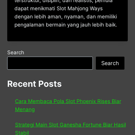
terstruktur, disiplin, dan realistis, pemula
dapat menikmati Slot Mahjong Ways
dengan lebih aman, nyaman, dan memiliki
pengalaman bermain yang jauh lebih baik.
Search
Search
Recent Posts
Cara Membaca Pola Slot Phoenix Rises Biar
Menang
Strategi Main Slot Ganesha Fortune Biar Hasil
Stabil