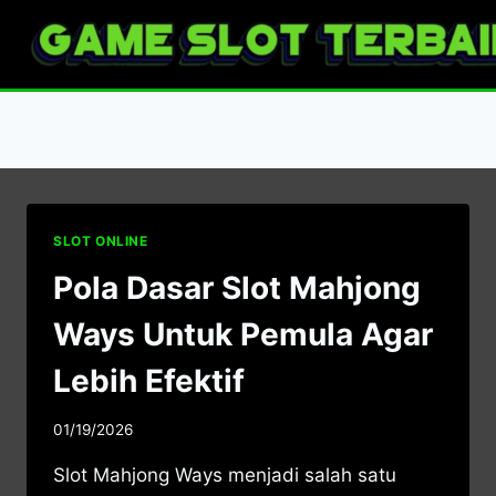
Skip
to
content
Panduan Slot Pemula
SLOT ONLINE
Pola Dasar Slot Mahjong
Ways Untuk Pemula Agar
Lebih Efektif
01/19/2026
Slot Mahjong Ways menjadi salah satu