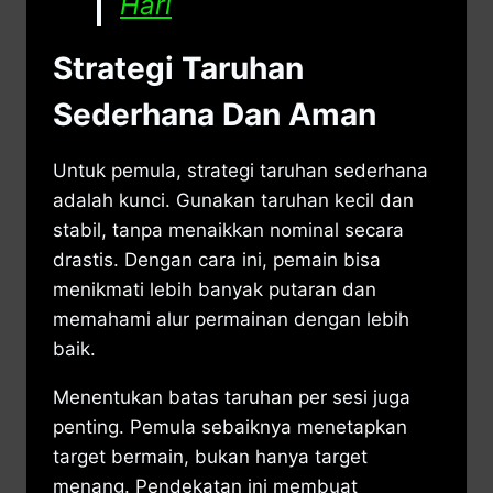
Hari
Strategi Taruhan
Sederhana Dan Aman
Untuk pemula, strategi taruhan sederhana
adalah kunci. Gunakan taruhan kecil dan
stabil, tanpa menaikkan nominal secara
drastis. Dengan cara ini, pemain bisa
menikmati lebih banyak putaran dan
memahami alur permainan dengan lebih
baik.
Menentukan batas taruhan per sesi juga
penting. Pemula sebaiknya menetapkan
target bermain, bukan hanya target
menang. Pendekatan ini membuat