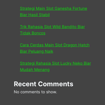
Strategi Main Slot Ganesha Fortune
Biar Hasil Stabil
Trik Rahasia Slot Wild Bandito Biar
Tidak Boncos
Cara Cerdas Main Slot Dragon Hatch
Biar Peluang Naik
Strategi Rahasia Slot Lucky Neko Biar
Mudah Menang
Recent Comments
No comments to show.