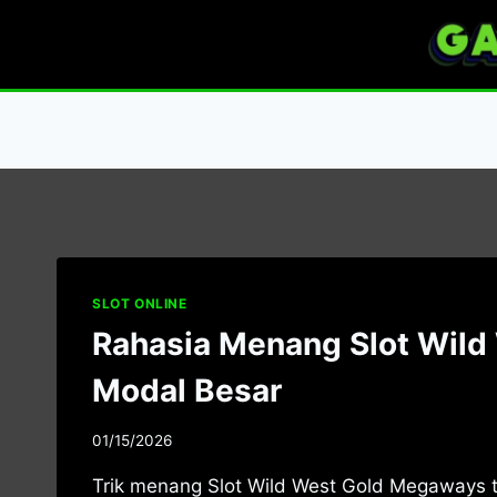
Skip
to
content
Mena
SLOT ONLINE
Rahasia Menang Slot Wil
Modal Besar
01/15/2026
Trik menang Slot Wild West Gold Megaways ta