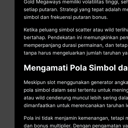
Gold Megaways memiliki volatilitas tinggi, 
setiap putaran. Strategi yang tepat adalah 
simbol dan frekuensi putaran bonus.
Ketika peluang simbol scatter atau wild terlih
bertahap. Pendekatan ini memungkinkan pema
memperpanjang durasi permainan, dan tetap
tanpa harus mengeluarkan jumlah taruhan yang
Mengamati Pola Simbol da
Meskipun slot menggunakan generator angk
pola simbol dalam sesi tertentu untuk meni
atau wild cenderung muncul lebih sering dal
dimanfaatkan untuk merencanakan taruhan leb
Pola ini tidak menjamin kemenangan, tetap
dan bonus multiplier. Dengan pengamatan y