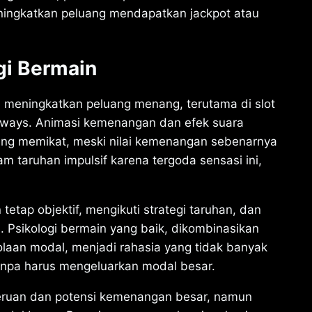
ningkatkan peluang mendapatkan jackpot atau
gi Bermain
m meningkatkan peluang menang, terutama di slot
egaways. Animasi kemenangan dan efek suara
ng memikat, meski nilai kemenangan sebenarnya
lam taruhan impulsif karena tergoda sensasi ini,
tap objektif, mengikuti strategi taruhan, dan
 Psikologi bermain yang baik, dikombinasikan
laan modal, menjadi rahasia yang tidak banyak
anpa harus mengeluarkan modal besar.
uan dan potensi kemenangan besar, namun