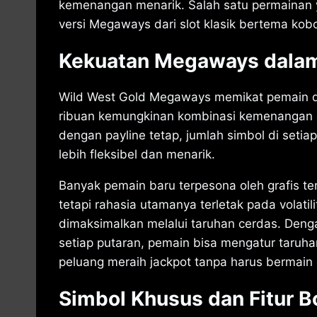
kemenangan menarik. Salah satu permainan
versi Megaways dari slot klasik bertema kobo
Kekuatan Megaways dalam
Wild West Gold Megaways memikat pemain
ribuan kemungkinan kombinasi kemenangan di 
dengan payline tetap, jumlah simbol di seti
lebih fleksibel dan menarik.
Banyak pemain baru terpesona oleh grafis t
tetapi rahasia utamanya terletak pada volat
dimaksimalkan melalui taruhan cerdas. D
setiap putaran, pemain bisa mengatur taruhan
peluang meraih jackpot tanpa harus bermain
Simbol Khusus dan Fitur 