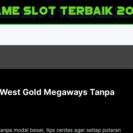
ng Slot Wild West Gold Meg
d West Gold Megaways Tanpa
npa modal besar, tips cerdas agar setiap putaran