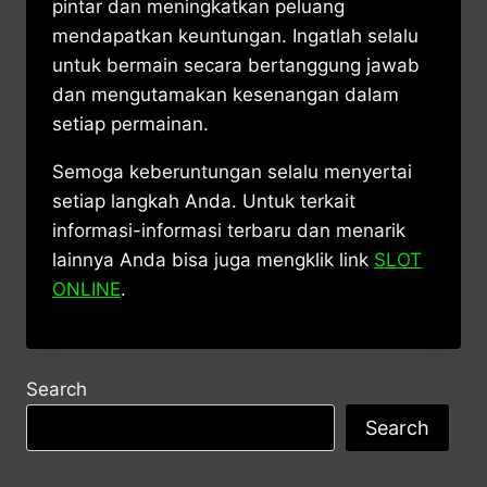
pintar dan meningkatkan peluang
mendapatkan keuntungan. Ingatlah selalu
untuk bermain secara bertanggung jawab
dan mengutamakan kesenangan dalam
setiap permainan.
Semoga keberuntungan selalu menyertai
setiap langkah Anda. Untuk terkait
informasi-informasi terbaru dan menarik
lainnya Anda bisa juga mengklik link
SLOT
ONLINE
.
Search
Search