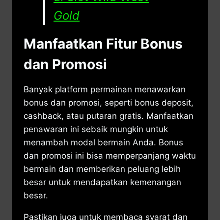
Gold
Manfaatkan Fitur Bonus
dan Promosi
Banyak platform permainan menawarkan
bonus dan promosi, seperti bonus deposit,
cashback, atau putaran gratis. Manfaatkan
penawaran ini sebaik mungkin untuk
menambah modal bermain Anda. Bonus
dan promosi ini bisa memperpanjang waktu
bermain dan memberikan peluang lebih
besar untuk mendapatkan kemenangan
besar.
Pastikan juga untuk membaca syarat dan