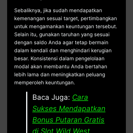
Sebaliknya, jika sudah mendapatkan
kemenangan sesuai target, pertimbangkan
untuk mengamankan keuntungan tersebut.
Selain itu, gunakan taruhan yang sesuai
dengan saldo Anda agar tetap bermain
dalam kendali dan menghindari kerugian
besar. Konsistensi dalam pengelolaan
modal akan membantu Anda bertahan
lebih lama dan meningkatkan peluang
memperoleh keuntungan.
Baca Juga:
Cara
Sukses Mendapatkan
Bonus Putaran Gratis
di Slot Wild West