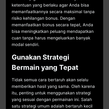
ketentuan yang berlaku agar Anda bisa
memanfaatkannya secara maksimal tanpa
risiko kehilangan bonus. Dengan
memanfaatkan bonus secara tepat, Anda
bisa meningkatkan peluang mendapatkan
cuan tanpa harus mengeluarkan banyak
modal sendiri.
Gunakan Strategi
Bermain yang Tepat
Tidak semua cara bertaruh akan selalu
memberikan hasil yang sama. Oleh karena
itu, penting untuk menggunakan strategi
yang sesuai dengan permainan ini. Salah
satu strategi umum adalah bertaruh kecil