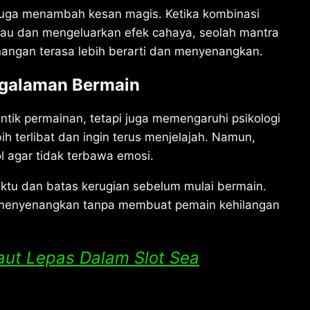
 juga menambah kesan magis. Ketika kombinasi
lau dan mengeluarkan efek cahaya, seolah mantra
nangan terasa lebih berarti dan menyenangkan.
ngalaman Bermain
ik permainan, tetapi juga memengaruhi psikologi
 terlibat dan ingin terus menjelajah. Namun,
l agar tidak terbawa emosi.
ktu dan batas kerugian sebelum mulai bermain.
p menyenangkan tanpa membuat pemain kehilangan
aut Lepas Dalam Slot Sea