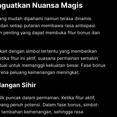
nguatkan Nuansa Magis
ang mudah dipahami namun terasa dinamis.
 dan setiap putaran membawa rasa antisipasi.
en penting yang dapat membuka fitur bonus dan
rkait dengan simbol tertentu yang memberikan
tika fitur ini aktif, suasana permainan semakin
itual untuk memanggil kekuatan besar. Fase bonus
karena peluang kemenangan meningkat.
langan Sihir
k puncak dalam permainan. Ketika fitur aktif,
yang penuh potensi. Dalam fase bonus, simbol-
i tambahan kemenangan, sehingga rasa