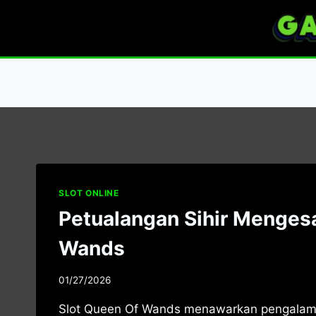
Skip
to
content
SLOT ONLINE
Petualangan Sihir Menges
Wands
01/27/2026
Slot Queen Of Wands menawarkan pengalama