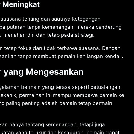
r Meningkat
a suasana tenang dan saatnya ketegangan
apa putaran tanpa kemenangan, mereka cenderung
u menahan diri dan tetap pada strategi.
n tetap fokus dan tidak terbawa suasana. Dengan
gesankan tanpa membuat pemain kehilangan kendali.
ir yang Mengesankan
alaman bermain yang terasa seperti petualangan
a mekanik, permainan ini mampu membawa pemain ke
ng paling penting adalah pemain tetap bermain
kan hanya tentang kemenangan, tetapi juga
ekatan yang terukur dan kesabaran, pemain dapat