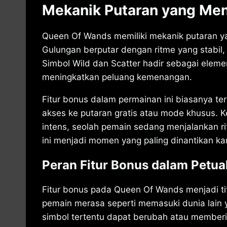
Mekanik Putaran yang Me
Queen Of Wands memiliki mekanik putaran y
Gulungan berputar dengan ritme yang stabil,
Simbol Wild dan Scatter hadir sebagai elem
meningkatkan peluang kemenangan.
Fitur bonus dalam permainan ini biasanya te
akses ke putaran gratis atau mode khusus. Ke
intens, seolah pemain sedang menjalankan r
ini menjadi momen yang paling dinantikan 
Peran Fitur Bonus dalam Petua
Fitur bonus pada Queen Of Wands menjadi titi
pemain merasa seperti memasuki dunia lain 
simbol tertentu dapat berubah atau member