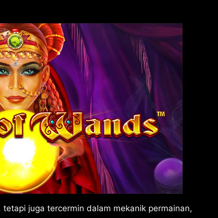
, tetapi juga tercermin dalam mekanik permainan,